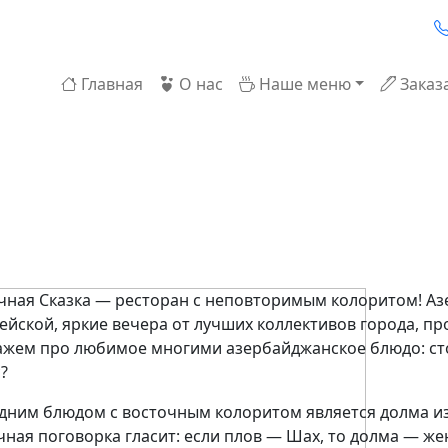
So
Основная навигация
Главная
О нас
Наше меню
Заказ
олма — царица на сто
чная Сказка — ресторан с неповторимым колоритом! Аз
ейской, яркие вечера от лучших коллективов города, п
ажем про любимое многими азербайджанское блюдо: сто
?
дним блюдом с восточным колоритом является долма из
чная поговорка гласит: если плов — Шах, то долма — же