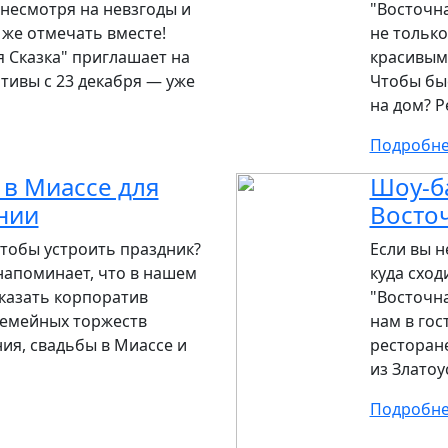
 несмотря на невзгоды и
"Восточна
 же отмечать вместе!
не только
 Сказка" приглашает на
красивым?
тивы с 23 декабря — уже
Чтобы быс
на дом? Р
Подробн
в Миассе для
Шоу-ба
нии
Восточ
чтобы устроить праздник?
Если вы н
напоминает, что в нашем
куда сход
казать корпоратив
"Восточна
семейных торжеств
нам в гос
ия, свадьбы в Миассе и
ресторане
из Златоу
Подробн