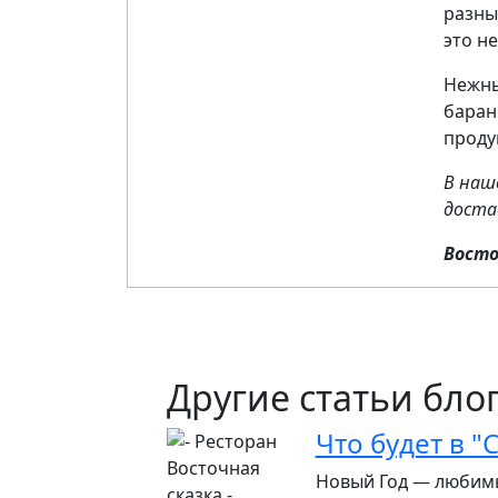
разны
это н
Нежны
баран
проду
В наш
доста
Восто
Другие статьи бло
Что будет в "
Новый Год — любимы