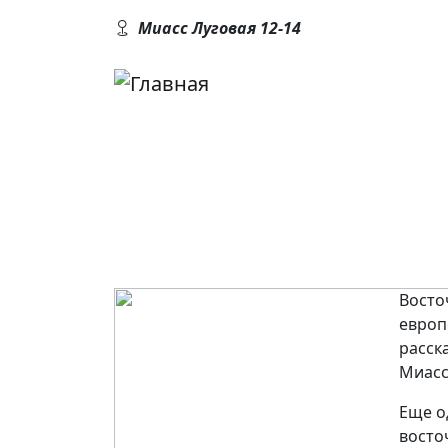
Перейти к основному содержанию
Миасс Луговая 12-14
Д
Восто
европ
расск
Миасс
Еще о
восто