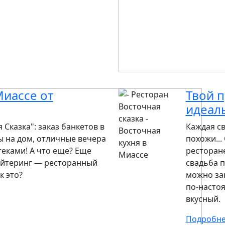
Миассе от
Твой п
идеал
 Сказка": заказ банкетов в
Каждая св
ы на дом, отличные вечера
похожи...
теками! А что еще? Еще
ресторане
кейтеринг — ресторанный
свадьба п
к это?
можно за
по-насто
вкусный.
Подробн