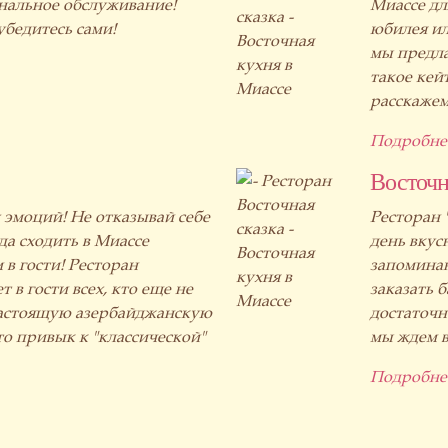
нальное обслуживание!
Миассе дл
убедитесь сами!
юбилея ил
мы предла
такое кейт
расскажем
Подробне
Восточн
 эмоций! Не отказывай себе
Ресторан 
да сходить в Миассе
день вкус
 в гости! Ресторан
запоминаю
 в гости всех, кто еще не
заказать 
настоящую азербайджанскую
достаточно
кто привык к "классической"
мы ждем ва
Подробне