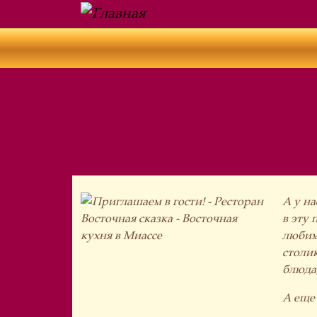
Перейти к основному содержанию
А у н
в эту
любим
столик
блюда,
А еще 