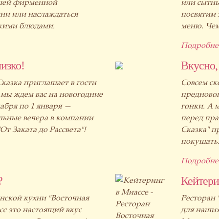
ашей фирменной
или сытны
ни или наслаждаться
посвятим
кими блюдами.
меню. Че
Подробне
изко!
Вкусно,
казка приглашает в гости
Совсем ск
 мы ждем вас на новогодние
предновог
абря по 1 января —
гонки. А 
льные вечера в компании
перед пра
т Заката до Рассвета"!
Сказка" п
покушать
Подробне
?
Кейтери
нской кухни "Восточная
Ресторан 
сс это настоящий вкус
для наших