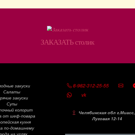
ЗАКАЗАТЬ столик
SOCIAL
8-982-312-25-55
лодные закуски
Салаты
vk
рячие закуски
Супы
точный колорит
Челябинская обл г.Миасс,
а от шеф-повара
Луговая 12-14
опейская кухня
а по-домашнему
люда на углях