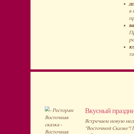
до
в 
пр
в
Пр
ре
к
та
Вкусный праздни
Встречаем новую нед
"Восточной Сказке"!