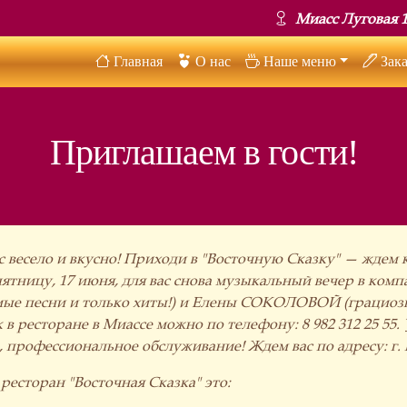
Миасс Луговая 1
Основная навигация
Главная
О нас
Наше меню
Зака
Приглашаем в гости!
ас весело и вкусно! Приходи в "Восточную Сказку" — ждем
 пятницу, 17 июня, для вас снова музыкальный вечер в к
ые песни и только хиты!) и Елены СОКОЛОВОЙ (грациозн
 в ресторане в Миассе можно по телефону: 8 982 312 25 55
 профессиональное обслуживание! Ждем вас по адресу: г. М
ресторан "Восточная Сказка" это: