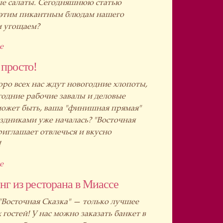
е салаты. Сегодняшнюю статью
 этим пикантным блюдам нашего
м угощаем?
е
 просто!
оро всех нас ждут новогодние хлопоты,
одние рабочие завалы и деловые
может быть, ваша "финишная прямая"
здниками уже началась? "Восточная
риглашает отвлечься и вкусно
!
е
нг из ресторана в Миассе
"Восточная Сказка" — только лучшее
 гостей! У нас можно заказать банкет в