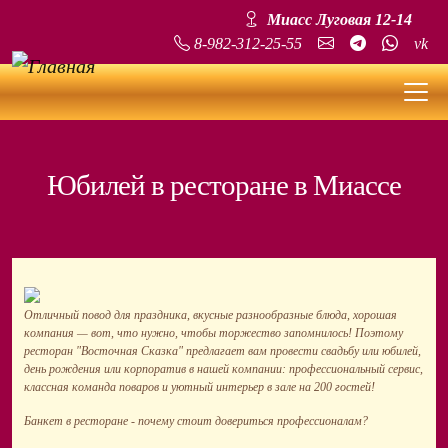
Перейти к основному содержанию
Миасс Луговая 12-14
Social
8-982-312-25-55
vk
Юбилей в ресторане в Миассе
Отличный повод для праздника, вкусные разнообразные блюда, хорошая
компания — вот, что нужно, чтобы торжество запомнилось! Поэтому
ресторан "Восточная Сказка" предлагает вам провести свадьбу или юбилей,
день рождения или корпоратив в нашей компании: профессиональный сервис,
классная команда поваров и уютный интерьер в зале на 200 гостей!
Банкет в ресторане - почему стоит довериться профессионалам?