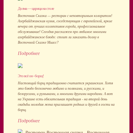
Долма — царица на столе
Восточная Сказка — ресторан с неповторимым колоритом!
Азербайджанская кухня, соседствующая с европейской, яркие
вечера от лучших коллективов города, профессиональное
обслуживание! Сегодня расскажем про любимое многими
азербайджанское блюдо: стоит ли заказать долму в
Восточной Сказке Миасс?
Подробнее
Это всё он - борщ!
Настоящий борщ традиционно считается украинским. Хотя
это блюдо бесконечно любимо и поляками, и русскими, и
белорусами, и румынами, и многими другими народами. А вот
на Украине есть обязательная традиция - на второй день
свадьбы молодая жена приглашает родных и друзей в гости на
борщ.
Подробнее